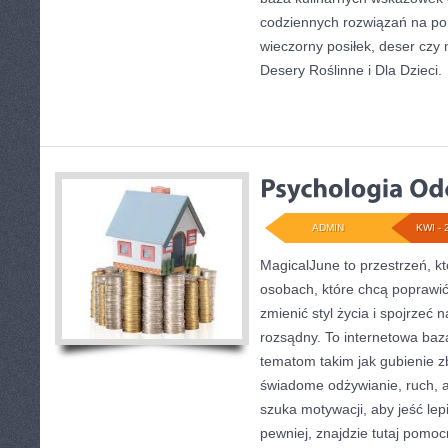
codziennych rozwiązań na por
wieczorny posiłek, deser czy
Desery Roślinne i Dla Dzieci.
ADMIN
KWI - 
MagicalJune to przestrzeń, k
osobach, które chcą poprawi
zmienić styl życia i spojrzeć
rozsądny. To internetowa ba
tematom takim jak gubienie 
świadome odżywianie, ruch, a
szuka motywacji, aby jeść lepie
pewniej, znajdzie tutaj pom