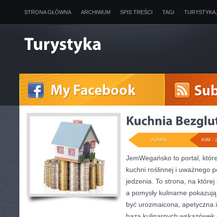
STRONA GŁÓWNA
ARCHIWUM
SPIS TREŚCI
TAGI
TURYSTYKA
ADMIN
KWI - 
JemWegańsko to portal, które 
kuchni roślinnej i uważnego 
jedzenia. To strona, na której
a pomysły kulinarne pokazuj
być urozmaicona, apetyczna i
baza kulinarnych wskazówek d