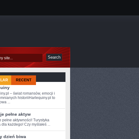
ULAR
RECENT
quiny
iny.pl – świat romansów, emocji i
mnianych historiiHarlequiny.pl to
owa ...
je pełne aktyw
 pełne ​aktywności! Turystyka
 dla⁢ każdego!⁣ Czy ‌myślałeś ...
y dzień biwa