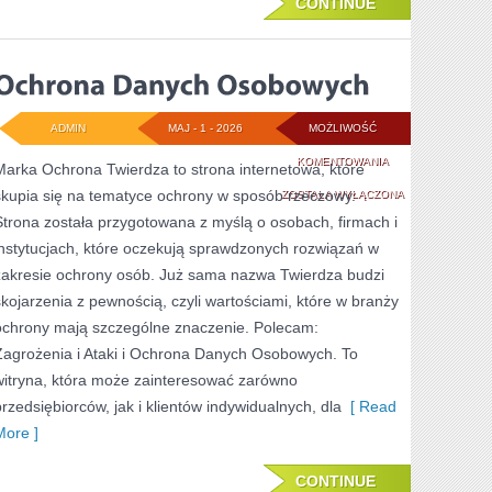
CONTINUE
ADMIN
MAJ - 1 - 2026
MOŻLIWOŚĆ
OCHRONA
KOMENTOWANIA
Marka Ochrona Twierdza to strona internetowa, które
skupia się na tematyce ochrony w sposób rzeczowy.
DANYCH
ZOSTAŁA WYŁĄCZONA
Strona została przygotowana z myślą o osobach, firmach i
OSOBOWYCH
instytucjach, które oczekują sprawdzonych rozwiązań w
zakresie ochrony osób. Już sama nazwa Twierdza budzi
skojarzenia z pewnością, czyli wartościami, które w branży
ochrony mają szczególne znaczenie. Polecam:
Zagrożenia i Ataki i Ochrona Danych Osobowych. To
witryna, która może zainteresować zarówno
przedsiębiorców, jak i klientów indywidualnych, dla
[ Read
More ]
CONTINUE