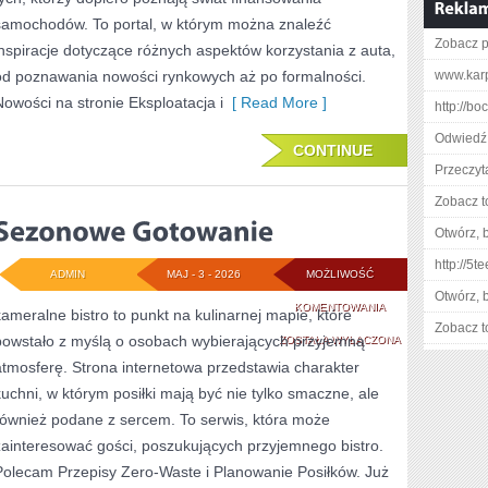
samochodów. To portal, w którym można znaleźć
Zobacz pe
inspiracje dotyczące różnych aspektów korzystania z auta,
od poznawania nowości rynkowych aż po formalności.
www.karp
Nowości na stronie Eksploatacja i
[ Read More ]
http://bo
Odwiedź 
CONTINUE
Przeczyta
Zobacz t
Otwórz, 
http://5t
ADMIN
MAJ - 3 - 2026
MOŻLIWOŚĆ
Otwórz, 
SEZONOWE
KOMENTOWANIA
kameralne bistro to punkt na kulinarnej mapie, które
Zobacz t
powstało z myślą o osobach wybierających przyjemną
GOTOWANIE
ZOSTAŁA WYŁĄCZONA
atmosferę. Strona internetowa przedstawia charakter
kuchni, w którym posiłki mają być nie tylko smaczne, ale
również podane z sercem. To serwis, która może
zainteresować gości, poszukujących przyjemnego bistro.
Polecam Przepisy Zero-Waste i Planowanie Posiłków. Już