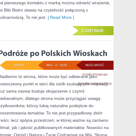
od pierwszego kontaktu z marką można odnieść wrażenie,
że Bibi Bistro stawia na czytelność połączoną z
ulinarnością. To nie jest
[ Read More ]
CONTINUE
ADMIN
MAJ - 2 - 2026
MOŻLIWOŚĆ
PODRÓŻE
KOMENTOWANIA
Madlennn to strona, które może być odbierane jako
nowoczesny punkt w sieci dla osób szukających inspiracji.
PO
ZOSTAŁA WYŁĄCZONA
Już sama nazwa buduje skojarzenie z czymś
POLSKICH
niebanalnym, dlatego strona może przyciągać uwagę
WIOSKACH
użytkowników, którzy lubią naturalne podejście do
prezentowania tematów. To nie jest przypadkowy zbiór
treści, lecz spójna przestrzeń, w której ważne są zarówno
klimat, jak i jakość publikowanych materiałów. Nowości na
stronie: Ogród i Natura i Życie Codzienne na Wsi. Strona