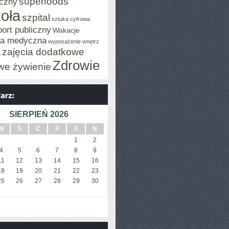
superfoods
czny
oła
szpital
sztuka cyfrowa
port publiczny
Wakacje
za medyczna
wyposażenie wnętrz
zajęcia dodatkowe
a
Zdrowie
we żywienie
SIERPIEŃ 2026
W
Ś
C
P
S
N
1
2
4
5
6
7
8
9
11
12
13
14
15
16
18
19
20
21
22
23
25
26
27
28
29
30