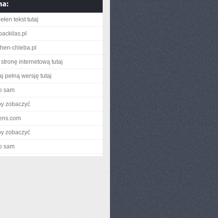
łen tekst tutaj
ackilas.pl
chen-chleba.pl
stronę internetową tutaj
j pełną wersję tutaj
o sam
by zobaczyć
eens.com
by zobaczyć
o sam