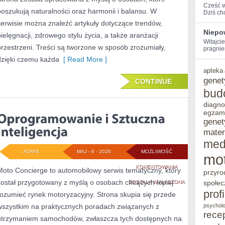
Cześć w
poszukują naturalności oraz harmonii i balansu. W
Dziś chc
serwisie można znaleźć artykuły dotyczące trendów,
Niepo
pielęgnacji, zdrowego stylu życia, a także aranżacji
Witajcie
przestrzeni. Treści są tworzone w sposób zrozumiały,
pragniem
dzięki czemu każda
[ Read More ]
apteka
genet
CONTINUE
bud
diagno
egzam
genet
mater
med
ADMIN
MAJ - 6 - 2026
MOŻLIWOŚĆ
mo
OPROGRAMOWANI
KOMENTOWANIA
Moto Concierge to automobilowy serwis tematyczny, który
przyro
został przygotowany z myślą o osobach chcących lepiej
I
ZOSTAŁA WYŁĄCZONA
społec
prof
rozumieć rynek motoryzacyjny. Strona skupia się przede
SZTUCZNA
wszystkim na praktycznych poradach związanych z
psycholo
INTELIGENCJA
rece
utrzymaniem samochodów, zwłaszcza tych dostępnych na