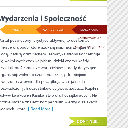
ADMIN
KWI - 29 - 2026
MOŻLIWOŚĆ
WYDARZENIA
KOMENTOWANIA
Portal poświęcony turystyce aktywnej to doskonałe
miejsce dla osób, które szukają inspiracji związanej z
I
ZOSTAŁA WYŁĄCZONA
wodą, naturą oraz ruchem. Tematyka strony koncentruje
SPOŁECZNOŚĆ
się wokół wycieczek kajakiem, dzięki czemu każdy
czytelnik może znaleźć wartościowe porady dotyczące
organizacji wolnego czasu nad rzeką. To miejsce
stworzone zarówno dla początkujących, jak i dla
doświadczonych uczestników spływów. Zobacz: Kajaki i
Spływy kajakowe i Kajakarstwo dla Początkujących. Na
stronie można znaleźć kompendium wiedzy o szlakach
wodnych, które
[ Read More ]
CONTINUE