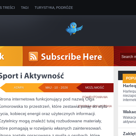
IS TREŚCI
TAGI
TURYSTYKA, PODRÓŻE
POP
Harle
ADMIN
MAJ - 10 - 2026
MOŻLIWOŚĆ
Harlequ
niezapo
SPORT
KOMENTOWANIA
Strona internetowa funkcjonujący pod nazwą Olga
internet
Komorowska to przestrzeń, które zestawia pasję do stylu
I
ZOSTAŁA WYŁĄCZONA
Wakac
życia, kobiecej energii oraz użytecznych informacji.
AKTYWNOŚĆ
Wakacje
Czytelnicy mogą znaleźć tutaj rozbudowane materiały,
aktywna‍
które pomagają w rozwijaniu własnych zainteresowań.
Zaklęt
Strona została opracowana z myślą o osobach, które