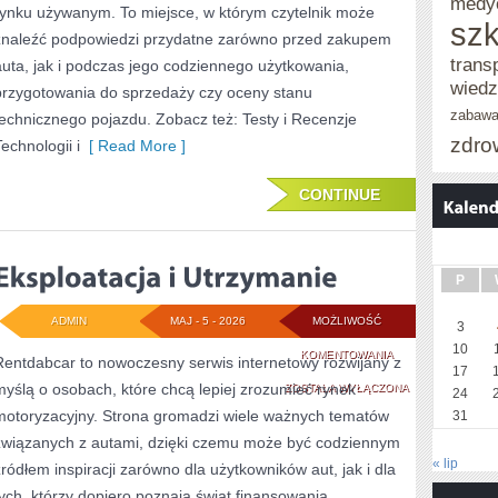
medy
rynku używanym. To miejsce, w którym czytelnik może
szk
znaleźć podpowiedzi przydatne zarówno przed zakupem
trans
auta, jak i podczas jego codziennego użytkowania,
wied
przygotowania do sprzedaży czy oceny stanu
zabaw
technicznego pojazdu. Zobacz też: Testy i Recenzje
zdro
echnologii i
[ Read More ]
CONTINUE
P
ADMIN
MAJ - 5 - 2026
MOŻLIWOŚĆ
3
10
EKSPLOATACJA
KOMENTOWANIA
Rentdabcar to nowoczesny serwis internetowy rozwijany z
17
myślą o osobach, które chcą lepiej zrozumieć rynek
I
ZOSTAŁA WYŁĄCZONA
24
motoryzacyjny. Strona gromadzi wiele ważnych tematów
31
UTRZYMANIE
związanych z autami, dzięki czemu może być codziennym
« lip
źródłem inspiracji zarówno dla użytkowników aut, jak i dla
tych, którzy dopiero poznają świat finansowania