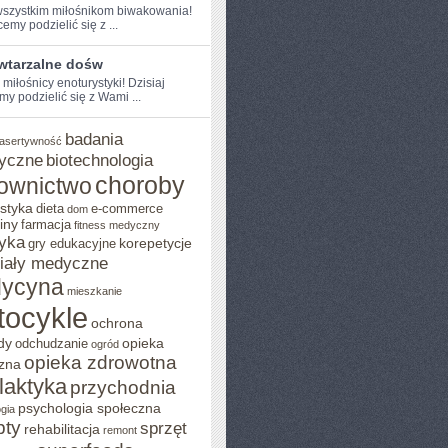
szystkim miłośnikom biwakowania!
emy podzielić się ⁤z ...
wtarzalne dośw
 miłośnicy enoturystyki! Dzisiaj
y podzielić się‌ z Wami ...
badania
asertywność
yczne
biotechnologia
choroby
ownictwo
styka
dieta
e-commerce
dom
iny
farmacja
fitness medyczny
yka
korepetycje
gry edukacyjne
iały medyczne
ycyna
mieszkanie
tocykle
ochrona
E
dy
opieka
odchudzanie
ogród
opieka zdrowotna
zna
ilaktyka
przychodnia
psychologia społeczna
gia
pty
sprzęt
rehabilitacja
remont