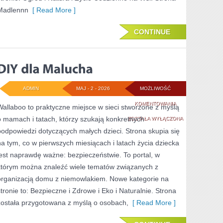
Madlennn
[ Read More ]
CONTINUE
ADMIN
MAJ - 2 - 2026
MOŻLIWOŚĆ
DIY
KOMENTOWANIA
Wallaboo to praktyczne miejsce w sieci stworzone z myślą
o mamach i tatach, którzy szukają konkretnych
DLA
ZOSTAŁA WYŁĄCZONA
podpowiedzi dotyczących małych dzieci. Strona skupia się
MALUCHA
na tym, co w pierwszych miesiącach i latach życia dziecka
jest naprawdę ważne: bezpieczeństwie. To portal, w
którym można znaleźć wiele tematów związanych z
organizacją domu z niemowlakiem. Nowe kategorie na
stronie to: Bezpieczne i Zdrowe i Eko i Naturalnie. Strona
została przygotowana z myślą o osobach,
[ Read More ]